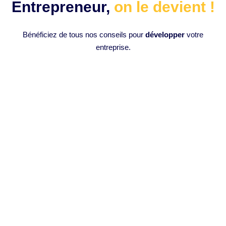
Entrepreneur,
on le devient !
Bénéficiez de tous nos conseils pour
développer
votre
entreprise.
Comment monter des vidéos en 1
clic avec l’intelligence artificielle :
Opus Clip IA ?
Introduction à l’Intelligence Artificielle en Montage Vidéo
L’intelligence artificielle (IA) a progressivement