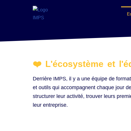
E
Aller
au
contenu
❤️ L'écosystème et l'
Derrière IMPS, il y a une équipe de format
et outils qui accompagnent chaque jour d
structurer leur activité, trouver leurs prem
leur entreprise.