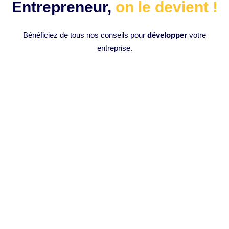
Entrepreneur,
on le devient !
Bénéficiez de tous nos conseils pour
développer
votre
entreprise.
Comment monter des vidéos en 1
clic avec l’intelligence artificielle :
Opus Clip IA ?
Introduction à l’Intelligence Artificielle en Montage Vidéo
L’intelligence artificielle (IA) a progressivement