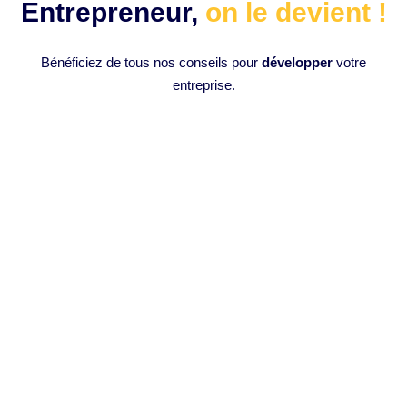
Entrepreneur,
on le devient !
Bénéficiez de tous nos conseils pour
développer
votre
entreprise.
Comment monter des vidéos en 1
clic avec l’intelligence artificielle :
Opus Clip IA ?
Introduction à l’Intelligence Artificielle en Montage Vidéo
L’intelligence artificielle (IA) a progressivement