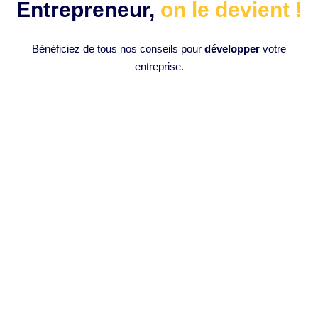
Entrepreneur,
on le devient !
Bénéficiez de tous nos conseils pour
développer
votre
entreprise.
Comment monter des vidéos en 1
clic avec l’intelligence artificielle :
Opus Clip IA ?
Introduction à l’Intelligence Artificielle en Montage Vidéo
L’intelligence artificielle (IA) a progressivement