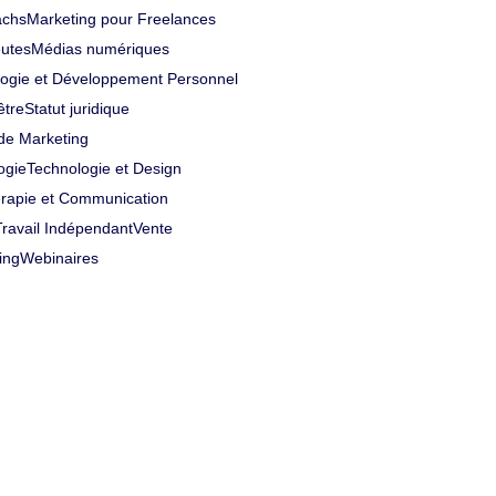
achs
Marketing pour Freelances
eutes
Médias numériques
ogie et Développement Personnel
être
Statut juridique
 de Marketing
ogie
Technologie et Design
rapie et Communication
Travail Indépendant
Vente
ing
Webinaires
 en 1 clic avec
: Opus Clip IA ?
éo L’intelligence artificielle (IA) a
 et le montage vidéo ne...