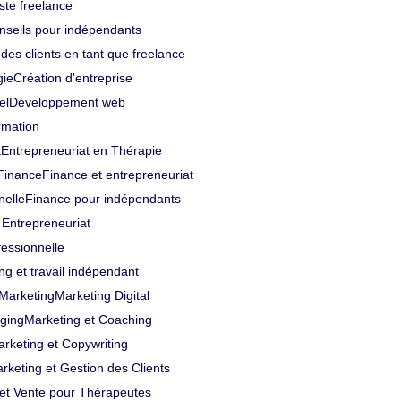
ste freelance
nseils pour indépendants
des clients en tant que freelance
gie
Création d'entreprise
el
Développement web
rmation
t
Entrepreneuriat en Thérapie
Finance
Finance et entrepreneuriat
nelle
Finance pour indépendants
Entrepreneuriat
essionnelle
ng et travail indépendant
Marketing
Marketing Digital
gging
Marketing et Coaching
rketing et Copywriting
rketing et Gestion des Clients
et Vente pour Thérapeutes