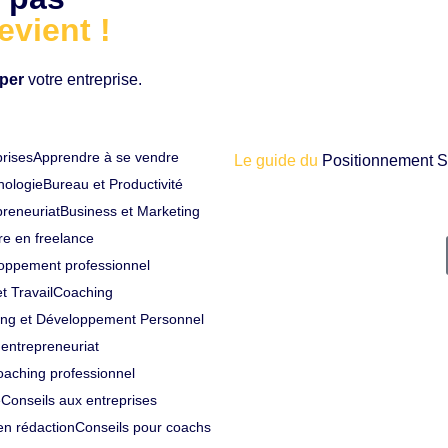
evient !
per
votre entreprise.
prises
Apprendre à se vendre
Le guide du
Positionnement S
hologie
Bureau et Productivité
preneuriat
Business et Marketing
re en freelance
loppement professionnel
t Travail
Coaching
ng et Développement Personnel
 entrepreneuriat
aching professionnel
e
Conseils aux entreprises
en rédaction
Conseils pour coachs