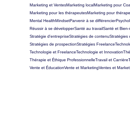
Marketing et Ventes
Marketing local
Marketing pour Co
Marketing pour les thérapeutes
Marketing pour thérap
Mental Health
Mindset
Parvenir à se différencier
Psychol
Réussir à se développer
Santé au travail
Santé et Bien-
Stratégie d'entreprise
Stratégies de contenu
Stratégies
Stratégies de prospection
Stratégies Freelance
Technol
Technologie et Freelance
Technologie et Innovation
Thé
Thérapie et Éthique Professionnelle
Travail et Carrière
Vente et Éducation
Vente et Marketing
Ventes et Market
Comment monter des vidéos
l’intelligence artificielle 
Introduction à l’Intelligence Artificielle en Montage Vid
progressivement révolutionné divers secteurs,
Lire plus »