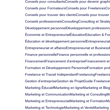
Conseils pour consultants
Conseils pour devenir graphi
Conseils pour Formateurs
Conseils pour Freelances
Co
Conseils pour trouver des clients
Conseils pour trouver 
Conseils professionnels
Consulting
Consulting et Straté
Développement personnel
Développement professionn
Économie et Entrepreneuriat
Éducation
Education & Fo
Éducation et développement personnel
Entrepreneuria
Entrepreneuriat et affaires
Entrepreneuriat et Business
Finance personnelle
Finance personnelle et profession
Financement
Financement d'entreprise
Financement et 
Formation et Développement Personnel
Formation prof
Freelance et Travail Indépendant
Freelancing
Freelanci
Gestion d'entreprise
Gestion de Projet
Guide Freelance
Marketing Éducatif
Marketing en ligne
Marketing et Blo
Marketing et Communication
Marketing et Consulting
Ma
Marketing et Entrepreneuriat
Marketing et Formation
Ma
Marketing et Technologie
Marketing et Vente
Marketing 