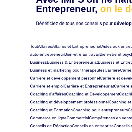
Entrepreneur,
on le d
Bénéficiez de tous nos conseils pour
dévelop
Tout
Affaires
Affaires et Entrepreneuriat
Aides aux entre
auto-entrepreneur
Bien-être au travail
Bien-être et psyc
Business
Business & Entrepreneuriat
Business et Entre
Business et marketing pour thérapeutes
Carrière
Carriè
Carrière et développement personnel
Carrière et déve
Carrière et emploi
Carrière et Entrepreneuriat
Carrière e
Coaching d'affaires
Coaching et Développement
Coachi
Coaching et développement professionnel
Coaching et
Coaching et Formation
Coaching pour entrepreneurs
Co
Commerce en ligne
Commercial
Compétences en vent
Conseils de Rédaction
Conseils en entreprise
Conseils 