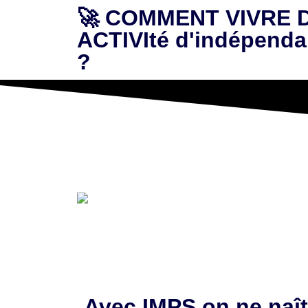
🚀 COMMENT VIVRE 
ACTIVIté d'indépenda
Aller
?
au
contenu
Avec IMPS on ne naît