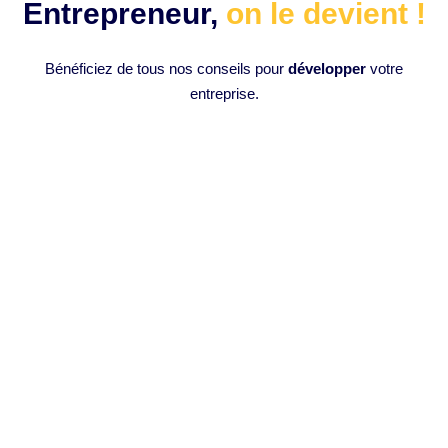
Entrepreneur,
on le devient !
Bénéficiez de tous nos conseils pour
développer
votre
entreprise.
Comment monter des vidéos en 1
clic avec l’intelligence artificielle :
Opus Clip IA ?
Introduction à l’Intelligence Artificielle en Montage Vidéo
L’intelligence artificielle (IA) a progressivement