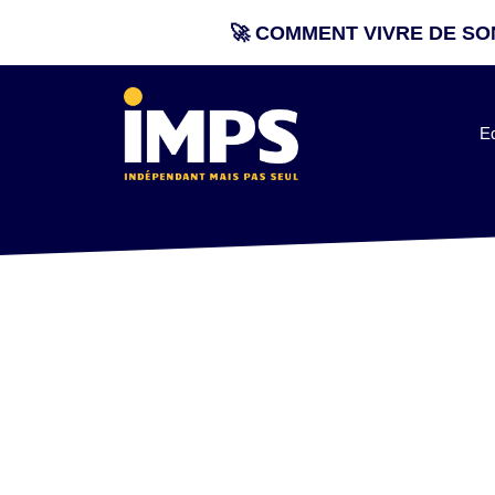
🚀 COMMENT VIVRE DE SON
Aller
au
contenu
E