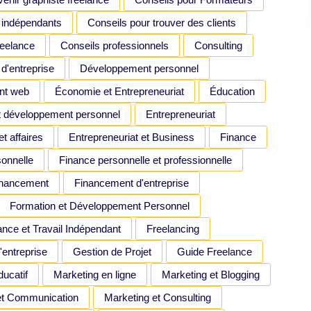
 indépendants
Conseils pour trouver des clients
reelance
Conseils professionnels
Consulting
 d'entreprise
Développement personnel
nt web
Économie et Entrepreneuriat
Éducation
t développement personnel
Entrepreneuriat
t affaires
Entrepreneuriat et Business
Finance
onnelle
Finance personnelle et professionnelle
inancement
Financement d'entreprise
Formation et Développement Personnel
ance et Travail Indépendant
Freelancing
'entreprise
Gestion de Projet
Guide Freelance
ucatif
Marketing en ligne
Marketing et Blogging
et Communication
Marketing et Consulting