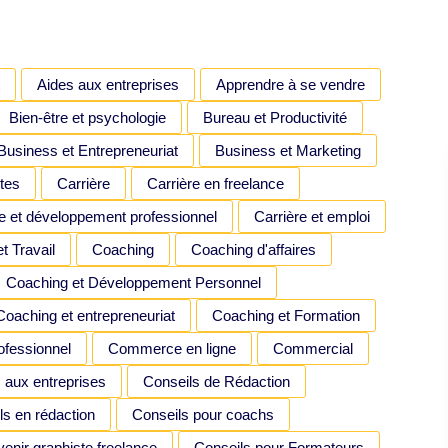
Aides aux entreprises
Apprendre à se vendre
Bien-être et psychologie
Bureau et Productivité
Business et Entrepreneuriat
Business et Marketing
tes
Carrière
Carrière en freelance
e et développement professionnel
Carrière et emploi
t Travail
Coaching
Coaching d'affaires
Coaching et Développement Personnel
Coaching et entrepreneuriat
Coaching et Formation
ofessionnel
Commerce en ligne
Commercial
 aux entreprises
Conseils de Rédaction
ls en rédaction
Conseils pour coachs
enir graphiste freelance
Conseils pour Formateurs