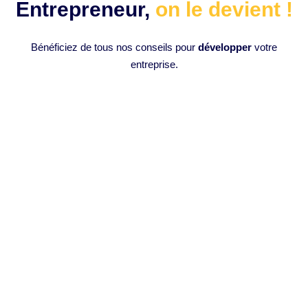
Entrepreneur,
on le devient !
Bénéficiez de tous nos conseils pour
développer
votre
entreprise.
Comment monter des vidéos en 1
clic avec l’intelligence artificielle :
Opus Clip IA ?
Introduction à l’Intelligence Artificielle en Montage Vidéo
L’intelligence artificielle (IA) a progressivement