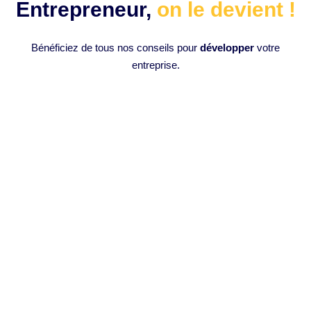
Entrepreneur,
on le devient !
Bénéficiez de tous nos conseils pour
développer
votre
entreprise.
Comment monter des vidéos en 1
clic avec l’intelligence artificielle :
Opus Clip IA ?
Introduction à l’Intelligence Artificielle en Montage Vidéo
L’intelligence artificielle (IA) a progressivement