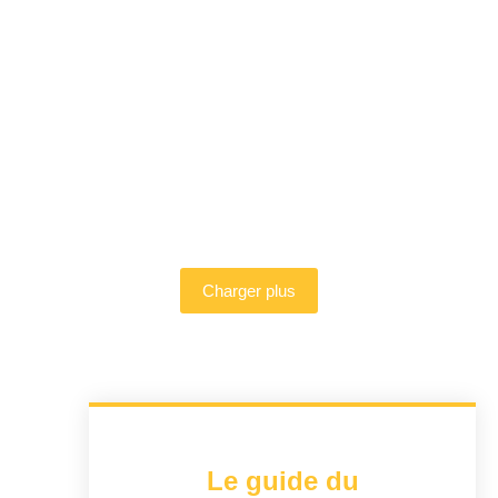
Coaching pour lancer son activité en
freelance
Introduction au freelancing Le freelancing, une forme de
travail indépendant, est devenu une option privilégiée pour
de nombreux professionnels souhaitant...
LIRE PLUS »
Charger plus
Le guide du