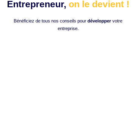
Entrepreneur,
on le devient !
Bénéficiez de tous nos conseils pour
développer
votre
entreprise.
Analyser ses performances pour
s’améliorer
Introduction à l’analyse des performances L’analyse des
performances est un processus essentiel visant à évaluer
et à comprendre les résultats...
LIRE PLUS »