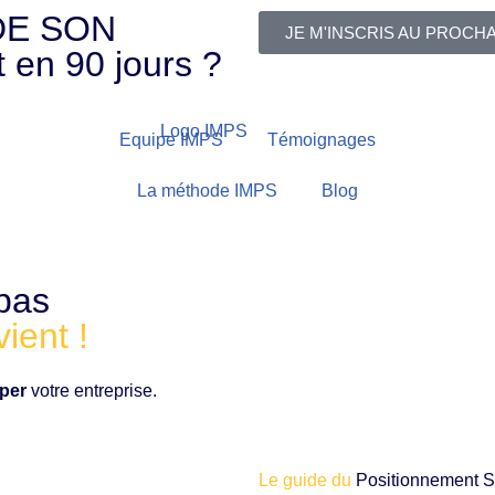
DE SON
JE M'INSCRIS AU PROCH
 en 90 jours ?
Equipe IMPS
Témoignages
La méthode IMPS
Blog
pas
ient !
per
votre entreprise.
Le guide du
Positionnement S