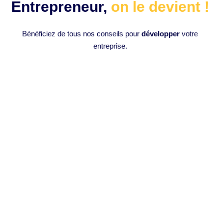
Entrepreneur,
on le devient !
Bénéficiez de tous nos conseils pour
développer
votre
entreprise.
Analyser ses performances pour
s’améliorer
Introduction à l’analyse des performances L’analyse des
performances est un processus essentiel visant à évaluer
et à comprendre les résultats...
LIRE PLUS »