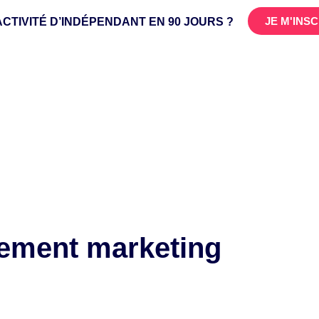
JE M'INS
ACTIVITÉ D’INDÉPENDANT
EN 90 JOURS ?
quipe IMPS
Témoignages
La méthode IMPS
Blog
nement marketing